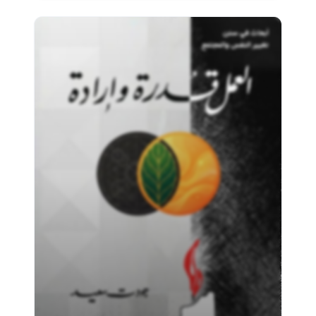
بــه. وإذا لم تنفــع الكلمــات في إخــراج الإنســان مــن
العنــف فســتخرجه نتائــج وعواقــب اللكمــات، وقــد آن لنــا
أن نتعلــم..!!