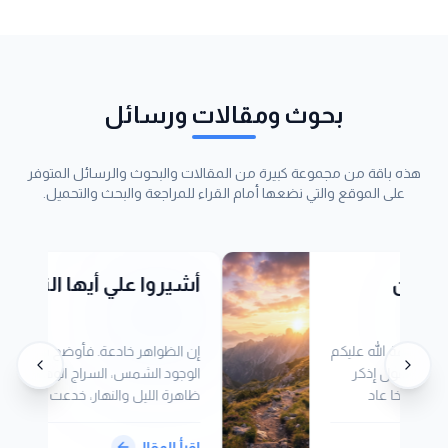
بحوث ومقالات ورسائل
هذه باقة من مجموعة كبيرة من المقالات والبحوث والرسائل المتوفر
على الموقع والتي نضعها أمام القراء للمراجعة والبحث والتحميل.
 تطمئن
أشيروا علي أيها الناس
ذكروا نعمة الله عليكم
إن الظواهر خادعة. فأوضح شيء في
رآن ، ويقول إذكر
الوجود الشمس، السراج الوهاج، ودلي
اذكر آخا عاد
ظاهرة الليل والنهار، خدعت الناس. 
التاريخ ولما يقص
الناس يفهمون حركة الفلك خطأ، حي
 كذلك نقص عليك
كان الناس يظنون أن الشمس تدور
اقرأ المقال