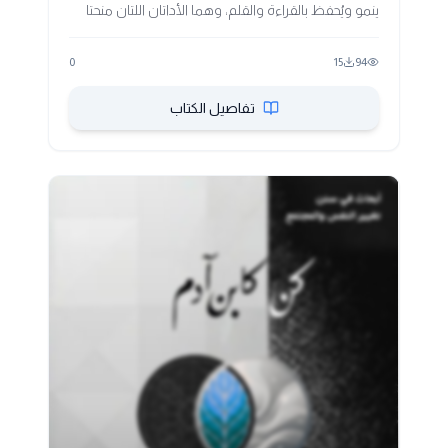
ينمو ويُحفظ بالقراءة والقلم، وهما الأداتان اللتان منحتا
المعرفة الإنسانية خلوداً يمنع ضياع التجارب بموت
أصحابها. يؤكد المؤلف أن العلم هو الأداة الفعالة الوحيدة
0
15
94
لكشف الحقائق بموضوعية، وهو السبيل لحل المشكلات
الإنسانية دون تدمير، لأن الإنسان قليل العلم الذي تعييه
تفاصيل الكتاب
الحيل وتنعدم أمامه الخيارات هو من يلجأ دائماً للهدم
والعنف. ثمرة العلم هي تحقيق "السلام"، فالعلم يقطع
دابر النزاعات ويوحد الفهم البشري، ويمنح الإنسان القدرة
الواعية والسننية على إصلاح الخصوم وتحويل العدو إلى
ولي حميم.