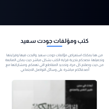
كتب ومؤلفات جودت سعيد
من هنا يمكنك استعراض مؤلفات جودت سعيد والبحث فيها وقراءتها
وتحميلها، ننصحكم بتجربة قراءة الكتب بشكل مباشر حيث يمكن المتابعة
من حيث وصلتم كل مرة، وتحديد المقاطع التي تهمكم، ومشاركتها مع
أصدقائكم مباشرة على وسائل التواصل الاجتماعي.