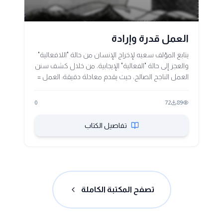
العمل قدرة وإرادة
يتابع المؤلف سعيه لإخراج الإنسان من حالة "اللافعالية"
والعجز إلى حالة "الفعالية" الإيجابية، من خلال كشف سنن
العمل الناجح الصالح، حيث يقدم معادلة دقيقة: العمل =
قدرة + إرادة. حيث تتمثل الإرادة في الإخلاص وما يوازيه
من مصطلحات، والقدرة المتمثلة في الإمكانات المادية
0
72
89
بما فيها معرفة السنن.. يؤكد المؤلف أن أسباب
مشكلات المسلمين لا تكمن في غياب الإخلاص، بقدر
تفاصيل الكتاب
ما تتخفى تحت عباءة الجهل وافتقاد القدرة الفهمية..
فالنجاح في العمل يشترط اقتران الإرادة الجازمة بالقدرة
التامة.
تصفح المكتبة الكاملة