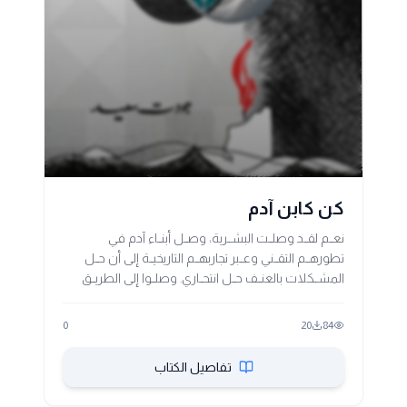
كن كابن آدم
نعــم لقــد وصلــت البشــرية، وصــل أبنــاء آدم في
تطورهــم التقــني وعــبر تجاربهــم التاريخيــة إلى أن حــل
المشــكلات بالعنــف حــل انتحــاري. وصلــوا إلى الطريــق
المســدود، ولم يبــق إلا أن يكتشــفوا الوســائل الأخــرى
لحــل المشــكلات، وفي هــذا الحقــل خصَّصــت كلَّ
0
20
84
جهــودي المتواضعــة، وأنا لا أشــك، ولا أتــردد في القــول:
إن البحــوث الــتي ســتكتب في هــذا الموضــوع ســتكون
تفاصيل الكتاب
أفضــل مــن كتــابي هــذا، وليــس لي مــن فضــل إلا أنــني
صدمــت عقــول الكثيريــن بطرحــي لشــيء لم يســمعوا